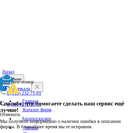
Назад
Меню
Выберите номер
Махачкала
8 (918) 232-71-01
Главная
Спасибо, что помогаете сделать наш сервис ещё
8 (861) 312-26-16
лучше!
Каталог фирм
Отменить
Акции/скидки
Мы получили информацию о наличии ошибки в описании
фирмы. В ближайшее время мы ее исправим.
Афиша