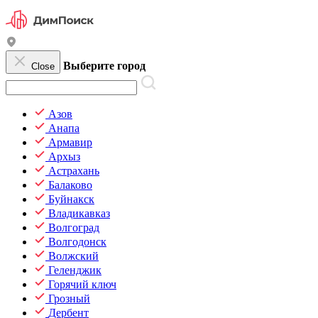
Выберите город
Close
Азов
Анапа
Армавир
Архыз
Астрахань
Балаково
Буйнакск
Владикавказ
Волгоград
Волгодонск
Волжский
Геленджик
Горячий ключ
Грозный
Дербент