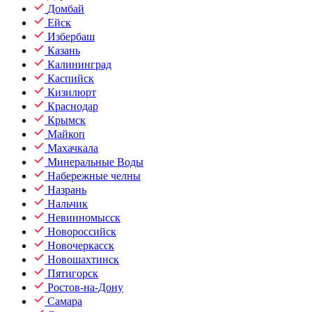
Домбай
Ейск
Избербаш
Казань
Калининград
Каспийск
Кизилюрт
Краснодар
Крымск
Майкоп
Махачкала
Минеральные Воды
Набережные челны
Назрань
Нальчик
Невинномысск
Новороссийск
Новочеркасск
Новошахтинск
Пятигорск
Ростов-на-Дону
Самара