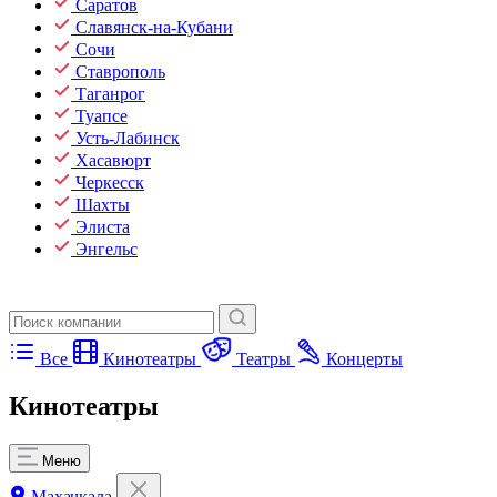
Саратов
Славянск-на-Кубани
Сочи
Ставрополь
Таганрог
Туапсе
Усть-Лабинск
Хасавюрт
Черкесск
Шахты
Элиста
Энгельс
Все
Кинотеатры
Театры
Концерты
Кинотеатры
Меню
Махачкала