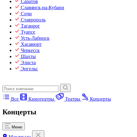
Саратов
Славянск-на-Кубани
Сочи
Ставрополь
Таганрог
Туапсе
Усть-Лабинск
Хасавюрт
Черкесск
Шахты
Элиста
Энгельс
Все
Кинотеатры
Театры
Концерты
Концерты
Меню
Махачкала