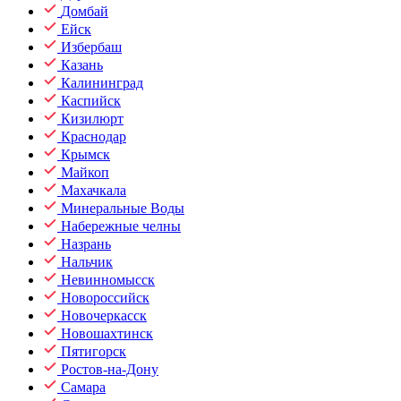
Домбай
Ейск
Избербаш
Казань
Калининград
Каспийск
Кизилюрт
Краснодар
Крымск
Майкоп
Махачкала
Минеральные Воды
Набережные челны
Назрань
Нальчик
Невинномысск
Новороссийск
Новочеркасск
Новошахтинск
Пятигорск
Ростов-на-Дону
Самара