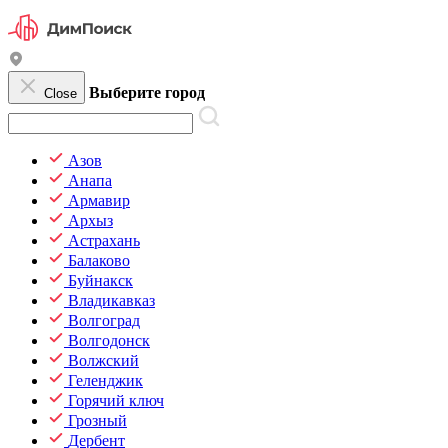
Выберите город
Close
Азов
Анапа
Армавир
Архыз
Астрахань
Балаково
Буйнакск
Владикавказ
Волгоград
Волгодонск
Волжский
Геленджик
Горячий ключ
Грозный
Дербент