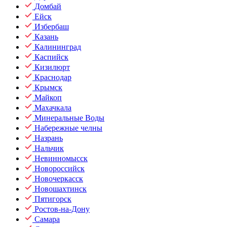
Домбай
Ейск
Избербаш
Казань
Калининград
Каспийск
Кизилюрт
Краснодар
Крымск
Майкоп
Махачкала
Минеральные Воды
Набережные челны
Назрань
Нальчик
Невинномысск
Новороссийск
Новочеркасск
Новошахтинск
Пятигорск
Ростов-на-Дону
Самара