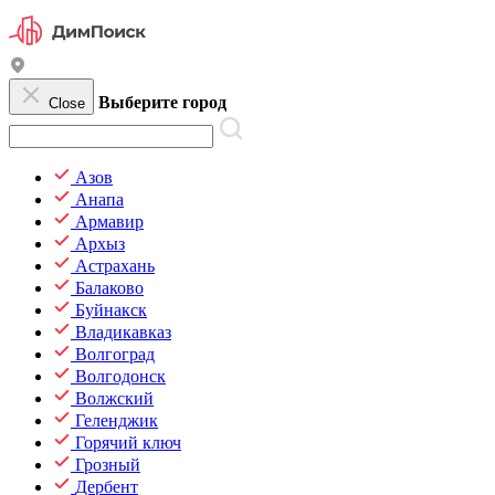
Выберите город
Close
Азов
Анапа
Армавир
Архыз
Астрахань
Балаково
Буйнакск
Владикавказ
Волгоград
Волгодонск
Волжский
Геленджик
Горячий ключ
Грозный
Дербент