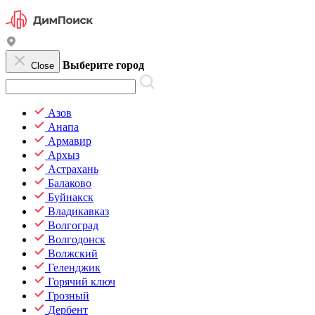
Выберите город
Close
Азов
Анапа
Армавир
Архыз
Астрахань
Балаково
Буйнакск
Владикавказ
Волгоград
Волгодонск
Волжский
Геленджик
Горячий ключ
Грозный
Дербент