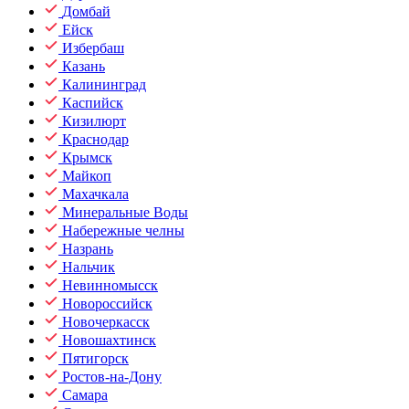
Домбай
Ейск
Избербаш
Казань
Калининград
Каспийск
Кизилюрт
Краснодар
Крымск
Майкоп
Махачкала
Минеральные Воды
Набережные челны
Назрань
Нальчик
Невинномысск
Новороссийск
Новочеркасск
Новошахтинск
Пятигорск
Ростов-на-Дону
Самара