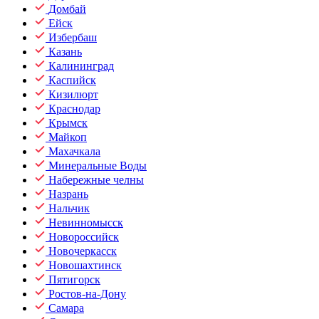
Домбай
Ейск
Избербаш
Казань
Калининград
Каспийск
Кизилюрт
Краснодар
Крымск
Майкоп
Махачкала
Минеральные Воды
Набережные челны
Назрань
Нальчик
Невинномысск
Новороссийск
Новочеркасск
Новошахтинск
Пятигорск
Ростов-на-Дону
Самара