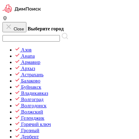
Выберите город
Close
Азов
Анапа
Армавир
Архыз
Астрахань
Балаково
Буйнакск
Владикавказ
Волгоград
Волгодонск
Волжский
Геленджик
Горячий ключ
Грозный
Дербент