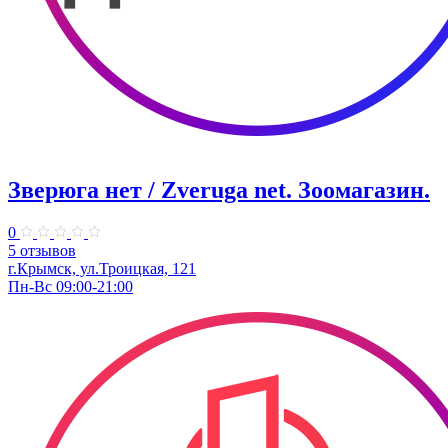
Зверюга нет / Zveruga net. Зоомагазин.
0
5 отзывов
г.Крымск, ул.Троицкая, 121
Пн-Вс 09:00-21:00