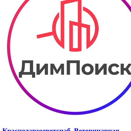
Краснодарзооветснаб. ​Ветеринарная