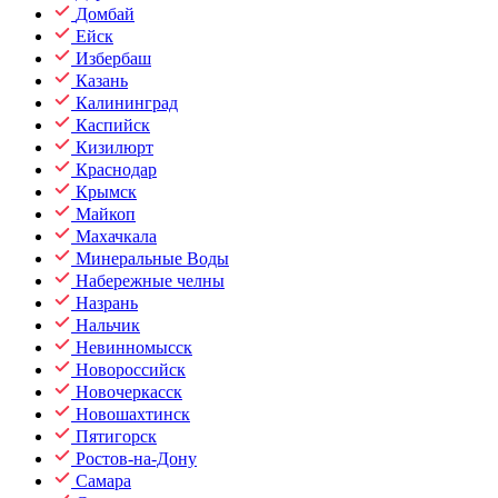
Домбай
Ейск
Избербаш
Казань
Калининград
Каспийск
Кизилюрт
Краснодар
Крымск
Майкоп
Махачкала
Минеральные Воды
Набережные челны
Назрань
Нальчик
Невинномысск
Новороссийск
Новочеркасск
Новошахтинск
Пятигорск
Ростов-на-Дону
Самара