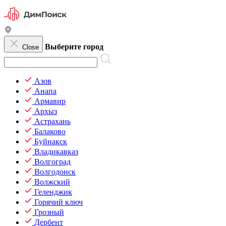
Выберите город
Close
Азов
Анапа
Армавир
Архыз
Астрахань
Балаково
Буйнакск
Владикавказ
Волгоград
Волгодонск
Волжский
Геленджик
Горячий ключ
Грозный
Дербент