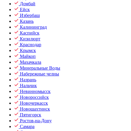
Домбай
Ейск
Избербаш
Казань
Калининград
Каспийск
Кизилюрт
Краснодар
Крымск
Майкоп
Махачкала
Минеральные Воды
Набережные челны
Назрань
Нальчик
Невинномысск
Новороссийск
Новочеркасск
Новошахтинск
Пятигорск
Ростов-на-Дону
Самара