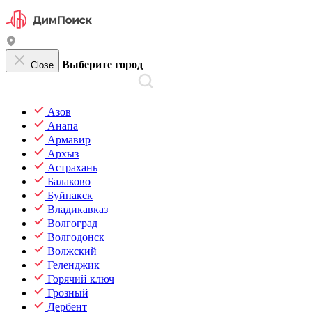
Выберите город
Close
Азов
Анапа
Армавир
Архыз
Астрахань
Балаково
Буйнакск
Владикавказ
Волгоград
Волгодонск
Волжский
Геленджик
Горячий ключ
Грозный
Дербент