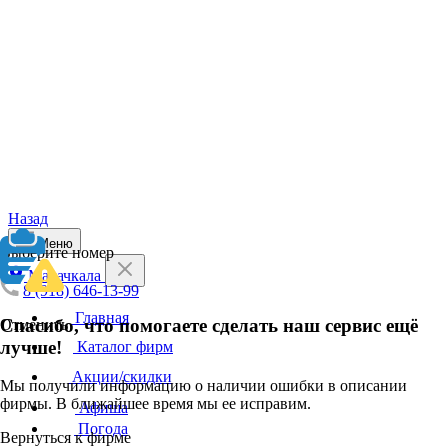
Назад
Меню
Выберите номер
Махачкала
8 (918) 646-13-99
Главная
Спасибо, что помогаете сделать наш сервис ещё
Отменить
лучше!
Каталог фирм
Акции/скидки
Мы получили информацию о наличии ошибки в описании
фирмы. В ближайшее время мы ее исправим.
Афиша
Погода
Вернуться к фирме