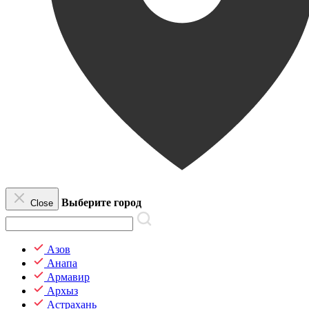
Выберите город
Close
Азов
Анапа
Армавир
Архыз
Астрахань