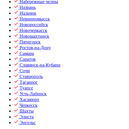
Набережные челны
Назрань
Нальчик
Невинномысск
Новороссийск
Новочеркасск
Новошахтинск
Пятигорск
Ростов-на-Дону
Самара
Саратов
Славянск-на-Кубани
Сочи
Ставрополь
Таганрог
Туапсе
Усть-Лабинск
Хасавюрт
Черкесск
Шахты
Элиста
Энгельс