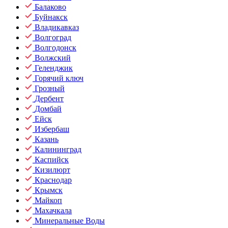
Балаково
Буйнакск
Владикавказ
Волгоград
Волгодонск
Волжский
Геленджик
Горячий ключ
Грозный
Дербент
Домбай
Ейск
Избербаш
Казань
Калининград
Каспийск
Кизилюрт
Краснодар
Крымск
Майкоп
Махачкала
Минеральные Воды