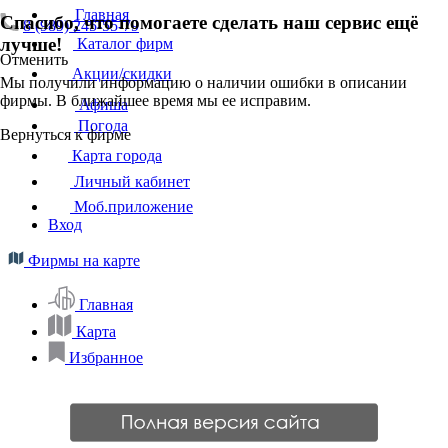
Главная
Спасибо, что помогаете сделать наш сервис ещё
8 (989) 245-55-79
лучше!
Каталог фирм
Отменить
Акции/скидки
Мы получили информацию о наличии ошибки в описании
фирмы. В ближайшее время мы ее исправим.
Афиша
Погода
Вернуться к фирме
Карта города
Личный кабинет
Моб.приложение
Вход
Фирмы на карте
Главная
Карта
Избранное