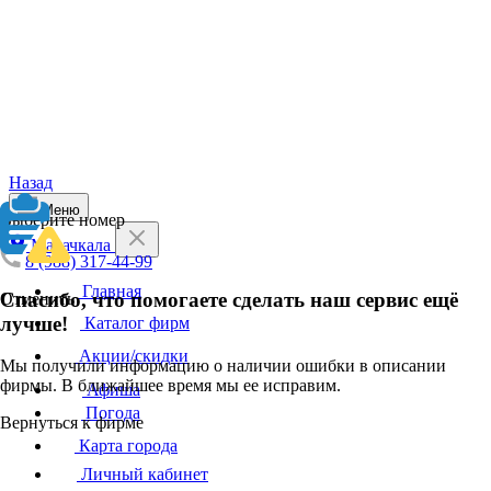
Назад
Меню
Выберите номер
Махачкала
8 (988) 317-44-99
Главная
Спасибо, что помогаете сделать наш сервис ещё
Отменить
лучше!
Каталог фирм
Акции/скидки
Мы получили информацию о наличии ошибки в описании
фирмы. В ближайшее время мы ее исправим.
Афиша
Погода
Вернуться к фирме
Карта города
Личный кабинет