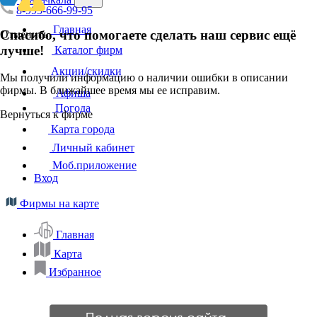
8-995-666-99-95
Главная
Спасибо, что помогаете сделать наш сервис ещё
Отменить
лучше!
Каталог фирм
Акции/скидки
Мы получили информацию о наличии ошибки в описании
фирмы. В ближайшее время мы ее исправим.
Афиша
Погода
Вернуться к фирме
Карта города
Личный кабинет
Моб.приложение
Вход
Фирмы на карте
Главная
Карта
Избранное