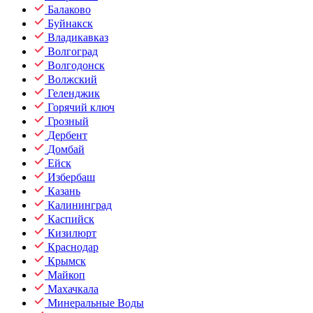
Балаково
Буйнакск
Владикавказ
Волгоград
Волгодонск
Волжский
Геленджик
Горячий ключ
Грозный
Дербент
Домбай
Ейск
Избербаш
Казань
Калининград
Каспийск
Кизилюрт
Краснодар
Крымск
Майкоп
Махачкала
Минеральные Воды