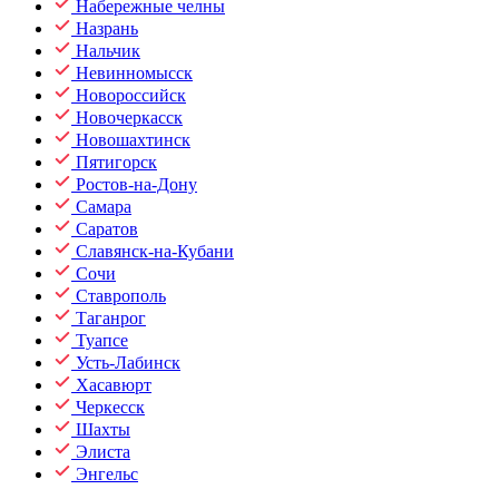
Набережные челны
Назрань
Нальчик
Невинномысск
Новороссийск
Новочеркасск
Новошахтинск
Пятигорск
Ростов-на-Дону
Самара
Саратов
Славянск-на-Кубани
Сочи
Ставрополь
Таганрог
Туапсе
Усть-Лабинск
Хасавюрт
Черкесск
Шахты
Элиста
Энгельс