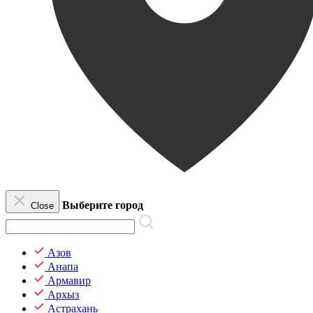
Выберите город
Close
Азов
Анапа
Армавир
Архыз
Астрахань