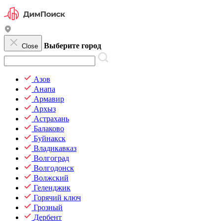
Выберите город
Close
Азов
Анапа
Армавир
Архыз
Астрахань
Балаково
Буйнакск
Владикавказ
Волгоград
Волгодонск
Волжский
Геленджик
Горячий ключ
Грозный
Дербент