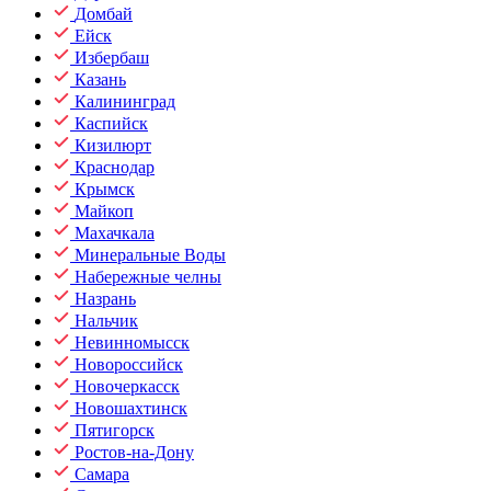
Домбай
Ейск
Избербаш
Казань
Калининград
Каспийск
Кизилюрт
Краснодар
Крымск
Майкоп
Махачкала
Минеральные Воды
Набережные челны
Назрань
Нальчик
Невинномысск
Новороссийск
Новочеркасск
Новошахтинск
Пятигорск
Ростов-на-Дону
Самара