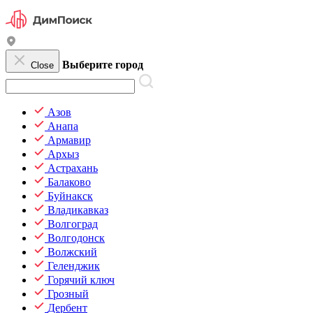
Выберите город
Close
Азов
Анапа
Армавир
Архыз
Астрахань
Балаково
Буйнакск
Владикавказ
Волгоград
Волгодонск
Волжский
Геленджик
Горячий ключ
Грозный
Дербент