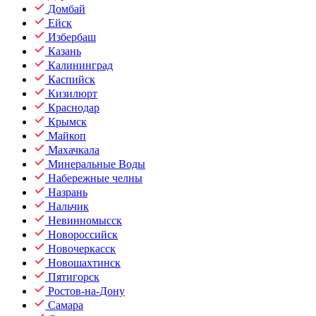
Домбай
Ейск
Избербаш
Казань
Калининград
Каспийск
Кизилюрт
Краснодар
Крымск
Майкоп
Махачкала
Минеральные Воды
Набережные челны
Назрань
Нальчик
Невинномысск
Новороссийск
Новочеркасск
Новошахтинск
Пятигорск
Ростов-на-Дону
Самара