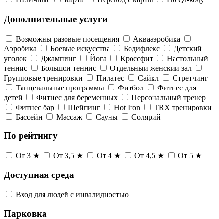
Дополнительные услуги
Возможны разовые посещения
Аквааэробика
Аэробика
Боевые искусства
Бодифлекс
Детский
уголок
Джампинг
Йога
Кроссфит
Настольный
теннис
Большой теннис
Отдельный женский зал
Групповые тренировки
Пилатес
Сайкл
Стретчинг
Танцевальные программы
Фитбол
Фитнес для
детей
Фитнес для беременных
Персональный тренер
Фитнес бар
Шейпинг
Hot Iron
TRX тренировки
Бассейн
Массаж
Сауны
Солярий
По рейтингу
От 3 ★
От 3,5 ★
От 4 ★
От 4,5 ★
От 5 ★
Доступная среда
Вход для людей с инвалидностью
Парковка