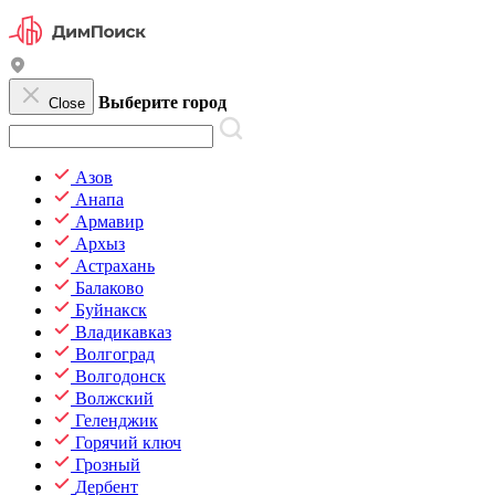
Выберите город
Close
Азов
Анапа
Армавир
Архыз
Астрахань
Балаково
Буйнакск
Владикавказ
Волгоград
Волгодонск
Волжский
Геленджик
Горячий ключ
Грозный
Дербент