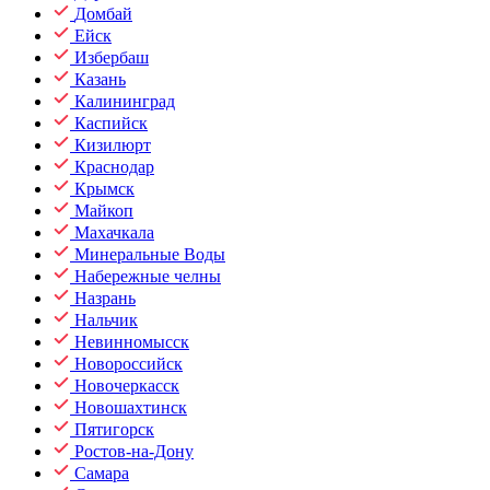
Домбай
Ейск
Избербаш
Казань
Калининград
Каспийск
Кизилюрт
Краснодар
Крымск
Майкоп
Махачкала
Минеральные Воды
Набережные челны
Назрань
Нальчик
Невинномысск
Новороссийск
Новочеркасск
Новошахтинск
Пятигорск
Ростов-на-Дону
Самара