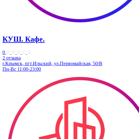
КУШ. Кафе.
0
2 отзыва
г.Крымск, пгт.Ильский, ул.Первомайская, 50/В
Пн-Вс 11:00-23:00