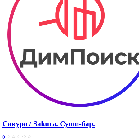
Сакура / Sakura. ​Суши-бар.
0