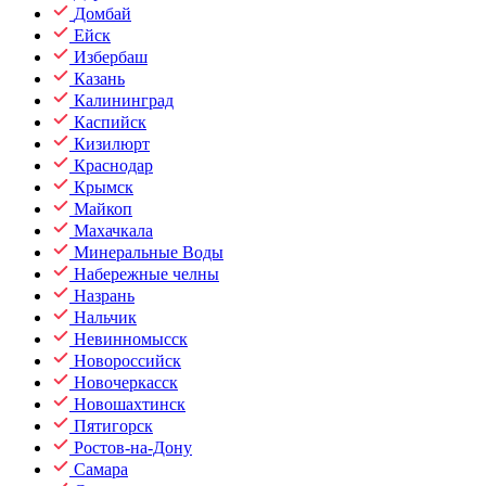
Домбай
Ейск
Избербаш
Казань
Калининград
Каспийск
Кизилюрт
Краснодар
Крымск
Майкоп
Махачкала
Минеральные Воды
Набережные челны
Назрань
Нальчик
Невинномысск
Новороссийск
Новочеркасск
Новошахтинск
Пятигорск
Ростов-на-Дону
Самара