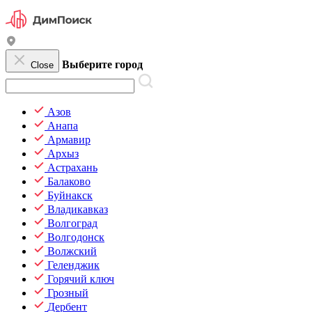
Выберите город
Close
Азов
Анапа
Армавир
Архыз
Астрахань
Балаково
Буйнакск
Владикавказ
Волгоград
Волгодонск
Волжский
Геленджик
Горячий ключ
Грозный
Дербент