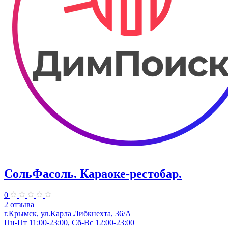
СольФасоль. Караоке-рестобар.
0
2 отзыва
г.Крымск, ул.Карла Либкнехта, 36/А
Пн-Пт 11:00-23:00, Сб-Вс 12:00-23:00