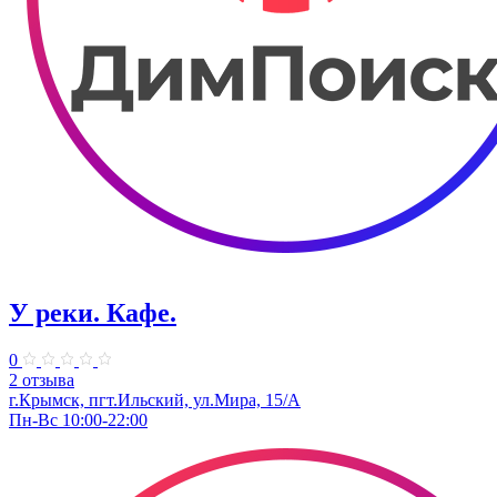
У реки. Кафе.
0
2 отзыва
г.Крымск, пгт.Ильский, ул.Мира, 15/А
Пн-Вс 10:00-22:00