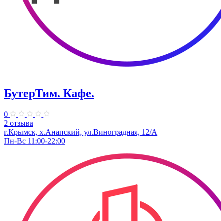
БутерТим. Кафе.
0
2 отзыва
г.Крымск, х.Анапский, ул.Виноградная, 12/А
Пн-Вс 11:00-22:00