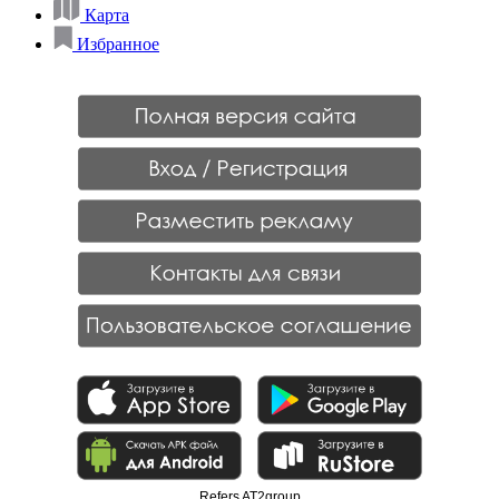
Карта
Избранное
Refers AT2group