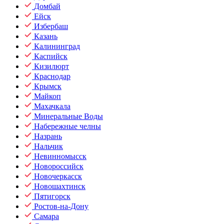
Домбай
Ейск
Избербаш
Казань
Калининград
Каспийск
Кизилюрт
Краснодар
Крымск
Майкоп
Махачкала
Минеральные Воды
Набережные челны
Назрань
Нальчик
Невинномысск
Новороссийск
Новочеркасск
Новошахтинск
Пятигорск
Ростов-на-Дону
Самара