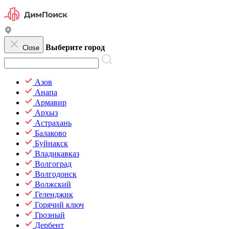
Выберите город
Close
Азов
Анапа
Армавир
Архыз
Астрахань
Балаково
Буйнакск
Владикавказ
Волгоград
Волгодонск
Волжский
Геленджик
Горячий ключ
Грозный
Дербент