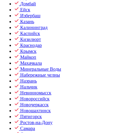
Домбай
Ейск
Избербаш
Казань
Калининград
Каспийск
Кизилюрт
Краснодар
Крымск
Майкоп
Махачкала
Минеральные Воды
Набережные челны
Назрань
Нальчик
Невинномысск
Новороссийск
Новочеркасск
Новошахтинск
Пятигорск
Ростов-на-Дону
Самара