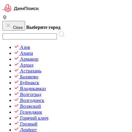
Выберите город
Close
Азов
Анапа
Армавир
Архыз
Астрахань
Балаково
Буйнакск
Владикавказ
Волгоград
Волгодонск
Волжский
Геленджик
Горячий ключ
Грозный
Дербент