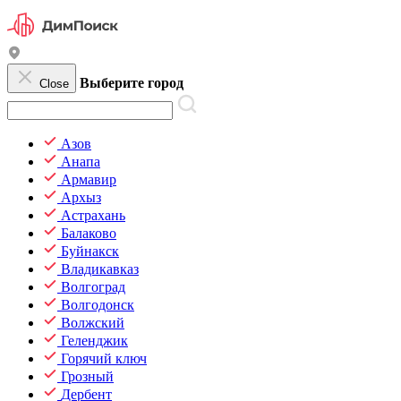
Выберите город
Close
Азов
Анапа
Армавир
Архыз
Астрахань
Балаково
Буйнакск
Владикавказ
Волгоград
Волгодонск
Волжский
Геленджик
Горячий ключ
Грозный
Дербент