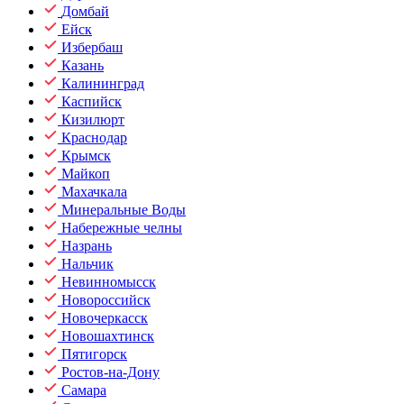
Домбай
Ейск
Избербаш
Казань
Калининград
Каспийск
Кизилюрт
Краснодар
Крымск
Майкоп
Махачкала
Минеральные Воды
Набережные челны
Назрань
Нальчик
Невинномысск
Новороссийск
Новочеркасск
Новошахтинск
Пятигорск
Ростов-на-Дону
Самара