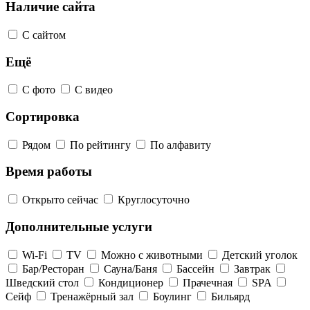
Наличие сайта
С сайтом
Ещё
С фото
С видео
Сортировка
Рядом
По рейтингу
По алфавиту
Время работы
Открыто сейчас
Круглосуточно
Дополнительные услуги
Wi-Fi
TV
Можно с животными
Детский уголок
Бар/Ресторан
Сауна/Баня
Бассейн
Завтрак
Шведский стол
Кондиционер
Прачечная
SPA
Сейф
Тренажёрный зал
Боулинг
Бильярд