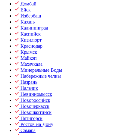
Домбай
Ейск
Избербаш
Казань
Калининград
Каспийск
Кизилюрт
Краснодар
Крымск
Майкоп
Махачкала
Минеральные Воды
Набережные челны
Назрань
Нальчик
Невинномысск
Новороссийск
Новочеркасск
Новошахтинск
Пятигорск
Ростов-на-Дону
Самара