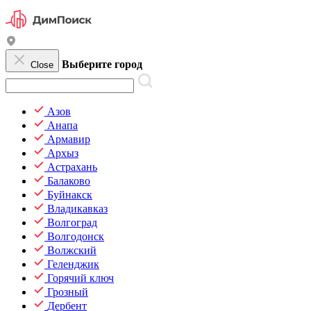
Выберите город
Close
Азов
Анапа
Армавир
Архыз
Астрахань
Балаково
Буйнакск
Владикавказ
Волгоград
Волгодонск
Волжский
Геленджик
Горячий ключ
Грозный
Дербент