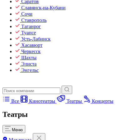
Саратов
Славянск-на-Кубани
Сочи
Ставрополь
Таганрог
Туапсе
Усть-Лабинск
Хасавюрт
Черкесск
Шахты
Элиста
Энгельс
Все
Кинотеатры
Театры
Концерты
Театры
Меню
Махачкала