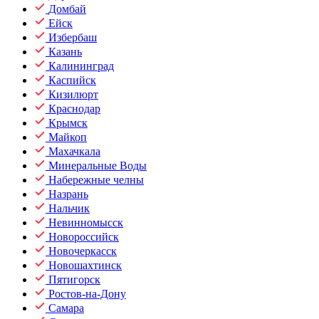
Домбай
Ейск
Избербаш
Казань
Калининград
Каспийск
Кизилюрт
Краснодар
Крымск
Майкоп
Махачкала
Минеральные Воды
Набережные челны
Назрань
Нальчик
Невинномысск
Новороссийск
Новочеркасск
Новошахтинск
Пятигорск
Ростов-на-Дону
Самара