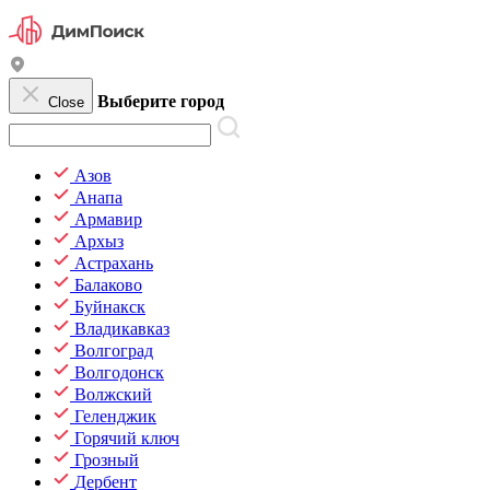
Выберите город
Close
Азов
Анапа
Армавир
Архыз
Астрахань
Балаково
Буйнакск
Владикавказ
Волгоград
Волгодонск
Волжский
Геленджик
Горячий ключ
Грозный
Дербент