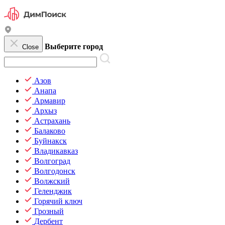
Выберите город
Close
Азов
Анапа
Армавир
Архыз
Астрахань
Балаково
Буйнакск
Владикавказ
Волгоград
Волгодонск
Волжский
Геленджик
Горячий ключ
Грозный
Дербент