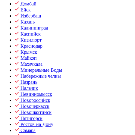
Домбай
Ейск
Избербаш
Казань
Калининград
Каспийск
Кизилюрт
Краснодар
Крымск
Майкоп
Махачкала
Минеральные Воды
Набережные челны
Назрань
Нальчик
Невинномысск
Новороссийск
Новочеркасск
Новошахтинск
Пятигорск
Ростов-на-Дону
Самара