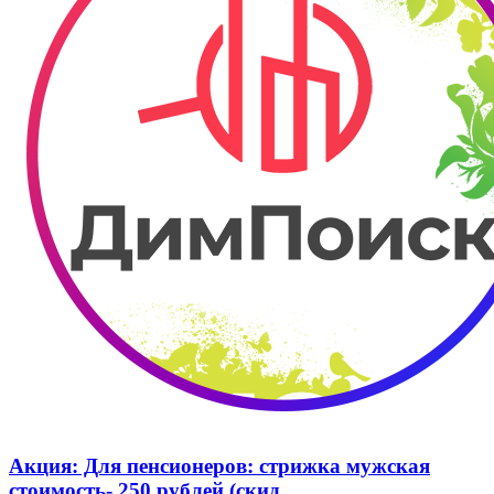
Акция: Для пенсионеров: стрижка мужская
стоимость- 250 рублей (скид...