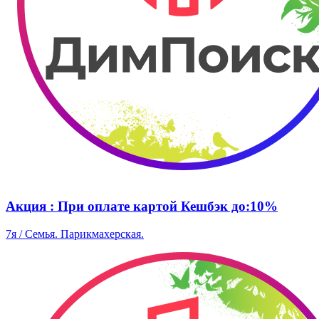
Акция : При оплате картой Кешбэк до:10%
7я / Семья. Парикмахерская.