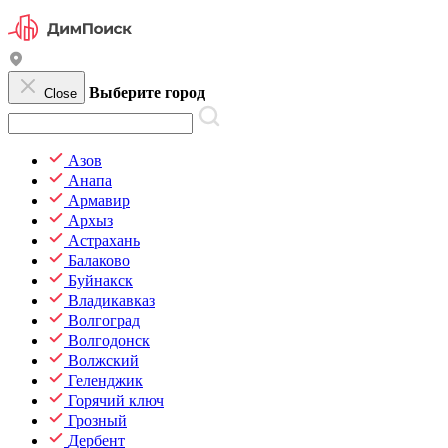
Выберите город
Close
Азов
Анапа
Армавир
Архыз
Астрахань
Балаково
Буйнакск
Владикавказ
Волгоград
Волгодонск
Волжский
Геленджик
Горячий ключ
Грозный
Дербент