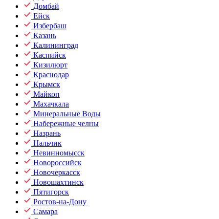
Домбай
Ейск
Избербаш
Казань
Калининград
Каспийск
Кизилюрт
Краснодар
Крымск
Майкоп
Махачкала
Минеральные Воды
Набережные челны
Назрань
Нальчик
Невинномысск
Новороссийск
Новочеркасск
Новошахтинск
Пятигорск
Ростов-на-Дону
Самара