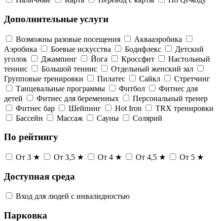
Дополнительные услуги
Возможны разовые посещения
Аквааэробика
Аэробика
Боевые искусства
Бодифлекс
Детский
уголок
Джампинг
Йога
Кроссфит
Настольный
теннис
Большой теннис
Отдельный женский зал
Групповые тренировки
Пилатес
Сайкл
Стретчинг
Танцевальные программы
Фитбол
Фитнес для
детей
Фитнес для беременных
Персональный тренер
Фитнес бар
Шейпинг
Hot Iron
TRX тренировки
Бассейн
Массаж
Сауны
Солярий
По рейтингу
От 3 ★
От 3,5 ★
От 4 ★
От 4,5 ★
От 5 ★
Доступная среда
Вход для людей с инвалидностью
Парковка