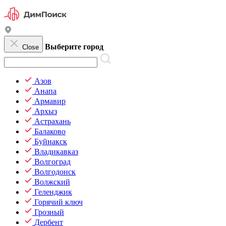
Выберите город
Close
Азов
Анапа
Армавир
Архыз
Астрахань
Балаково
Буйнакск
Владикавказ
Волгоград
Волгодонск
Волжский
Геленджик
Горячий ключ
Грозный
Дербент