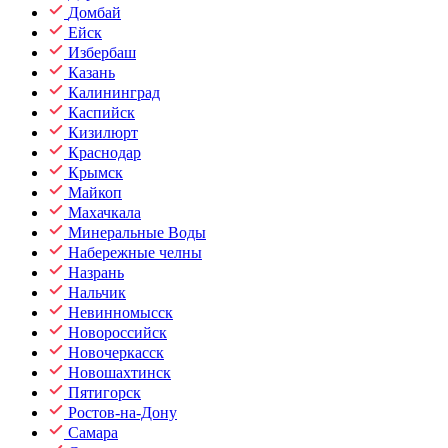
Домбай
Ейск
Избербаш
Казань
Калининград
Каспийск
Кизилюрт
Краснодар
Крымск
Майкоп
Махачкала
Минеральные Воды
Набережные челны
Назрань
Нальчик
Невинномысск
Новороссийск
Новочеркасск
Новошахтинск
Пятигорск
Ростов-на-Дону
Самара