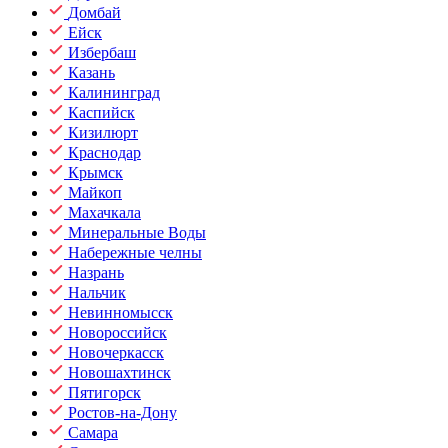
Домбай
Ейск
Избербаш
Казань
Калининград
Каспийск
Кизилюрт
Краснодар
Крымск
Майкоп
Махачкала
Минеральные Воды
Набережные челны
Назрань
Нальчик
Невинномысск
Новороссийск
Новочеркасск
Новошахтинск
Пятигорск
Ростов-на-Дону
Самара