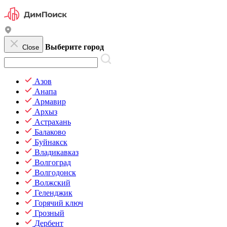
Выберите город
Close
Азов
Анапа
Армавир
Архыз
Астрахань
Балаково
Буйнакск
Владикавказ
Волгоград
Волгодонск
Волжский
Геленджик
Горячий ключ
Грозный
Дербент